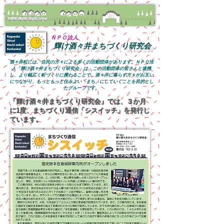
ＮＰＯ法人
輝け酒々井まちづくり研究会
酒々井町には、住民の方々による多くの活動団体があります。
ＮＰＯ法
人「輝け酒々井まちづくり研究会」は、この活動団体の皆さんと連携
し、より幅広く町づくりに携わることで、酒々井に暮らす方々がお互い
につながり、もっともっと住みよい「まち」にしていくことを目的とし
たグループです。
​「輝け酒々井まちづくり研究会」では、３か月
に1度、まちづくり通信「シスイッチ」を発行し
ています。