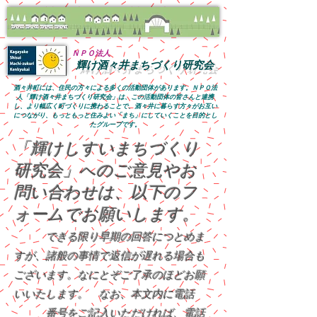
ＮＰＯ法人
輝け酒々井まちづくり研究会
酒々井町には、住民の方々による多くの活動団体があります。
ＮＰＯ法
人「輝け酒々井まちづくり研究会」は、この活動団体の皆さんと連携
し、より幅広く町づくりに携わることで、酒々井に暮らす方々がお互い
につながり、もっともっと住みよい「まち」にしていくことを目的とし
たグループです。
「輝けしすいまちづくり
研究会」へのご意見やお
問い合わせは、以下のフ
ォームでお願いします。
できる限り早期の回答につとめま
すが、諸般の事情で返信が遅れる場合も
ございます。なにとぞご了承のほどお願
いいたします。 なお、本文内に電話
番号をご記入いただければ、電話